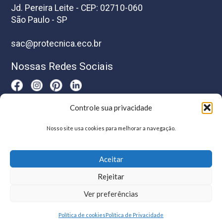
Jd. Pereira Leite - CEP: 02710-060
São Paulo - SP
sac@protecnica.eco.br
Nossas Redes Sociais
Controle sua privacidade
Horário De Atendimento
Nosso site usa cookies para melhorar a navegação.
Segunda a sexta-feira das 8h as 17h
Aceitar
Rejeitar
Ver preferências
Política de cookies
Política de Privacidade
© Protécnica | Desenvolvido por