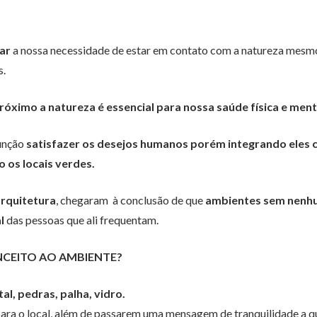
ar
a nossa necessidade de estar em contato com a natureza mes
s.
óximo a natureza é essencial para nossa saúde física e ment
função
satisfazer os desejos humanos porém integrando eles 
 os locais verdes.
rquitetura
, chegaram à conclusão de que
ambientes sem nenh
l
das pessoas que ali frequentam.
CEITO AO AMBIENTE?
l, pedras, palha, vidro.
ara o local, além de passarem uma mensagem de tranquilidade a 