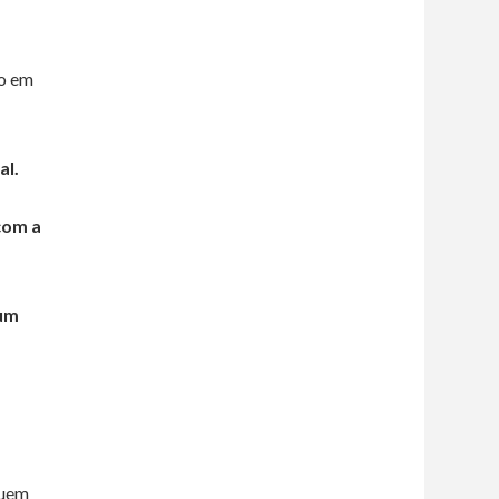
mo em
al.
com a
um
quem