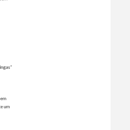
ingas”
em
te um