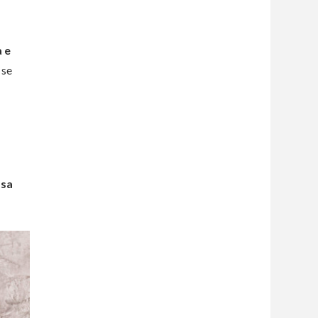
 e
 se
ssa