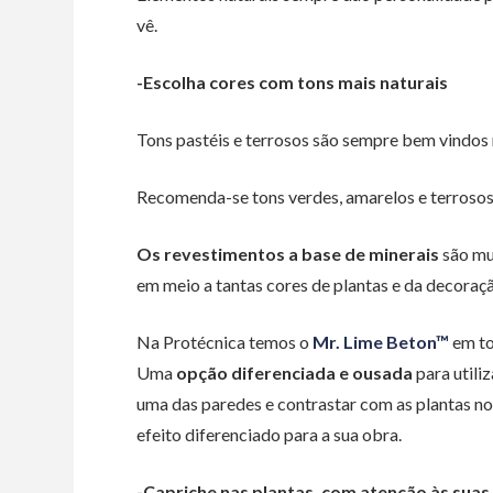
vê.
-Escolha cores com tons mais naturais
Tons pastéis e terrosos são sempre bem vindos n
Recomenda-se tons verdes, amarelos e terrosos 
Os revestimentos a base de minerais
são mui
em meio a tantas cores de plantas e da decoraçã
Na Protécnica temos o
Mr. Lime Beton™
em to
Uma
opção diferenciada e ousada
para utili
uma das paredes e contrastar com as plantas n
efeito diferenciado para a sua obra.
-Capriche nas plantas, com atenção às suas 